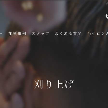
ー
施術事例
スタッフ
よくある質問
当サロン
メンズ
くせ毛
フェード
刈り上げ
イメチェン
刈り上げ