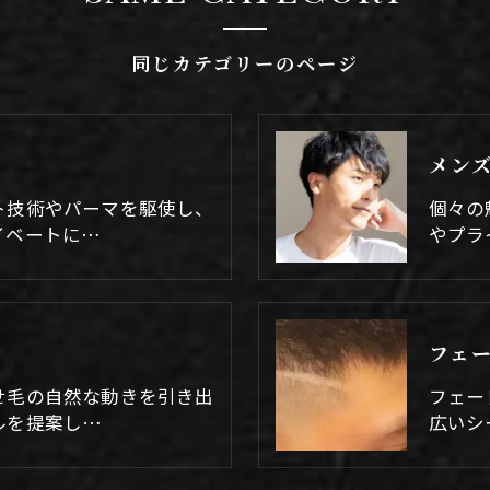
同じカテゴリーのページ
メン
ト技術やパーマを駆使し、
個々の
イベートに…
やプラ
フェ
せ毛の自然な動きを引き出
フェー
ルを提案し…
広いシ