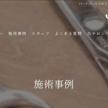
ハードパートスキンフェー
ー
施術事例
スタッフ
よくある質問
当サロン
メンズ
くせ毛
フェード
施術事例
イメチェン
刈り上げ