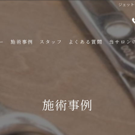
ジェットモ
ー
施術事例
スタッフ
よくある質問
当サロン
メンズ
くせ毛
フェード
施術事例
イメチェン
刈り上げ