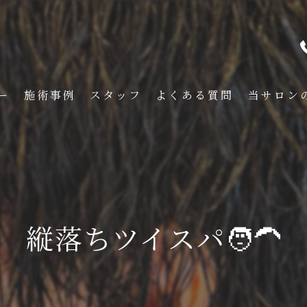
ー
施術事例
スタッフ
よくある質問
当サロン
メンズ
くせ毛
フェード
縦落ちツイスパ🧑‍🦱
イメチェン
刈り上げ