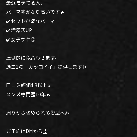
最近モテてる人、
パーマ率かなり高いです🔥
✔️セットが楽なパーマ
✔️清潔感UP
✔️女子ウケ◎
圧倒的に似合わせます。
過去1の「カッコイイ」提供します✂️
口コミ評価4.8以上⭐️
メンズ専門歴10年🔥
周りから褒められる髪型へ✂️
ご予約はDMから📩