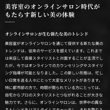
美容室のオンラインサロン時代が
美容室のオンライン化がもたらす利便性
もたらす新しい美の体験
新しい時代の美容室体験とは
デジタル時代の美を追求する方法
自宅で受けるプロのアドバイス美容室のオンラ
オンラインサロンが生む新たな美のトレンド
イン化が進む理由
美容室がオンラインサロンを通じて提供する新たな美の
時間と場所を超えるプロの美容アドバイス
トレンドは、従来のサービスを超えています。これまで
オンライン化がもたらす新しい利便性
は来店して直接スタイリストと対面することが主流でし
たが、今ではオンラインでのカウンセリングやスタイリ
自宅で受けられる美容室のサービス
ング指導が可能となりました。この新しい形態は、忙し
プロフェッショナルからのリアルタイムア
い日常を送る人々にとって大変なメリットがあります。
ドバイス
特に都市部の方で、時間が限られている方にとっては、
オンライン美容室の広がりとその背景
自宅からプロのスタイリストとつながれることが大きな
美容室のオンラインサポートの実際
魅力です。さらに、オンラインサロンは、世界中の異な
オンラインサロンで個別対応美容室の新たな可
るトレンドをリアルタイムでキャッチし、それを取り入