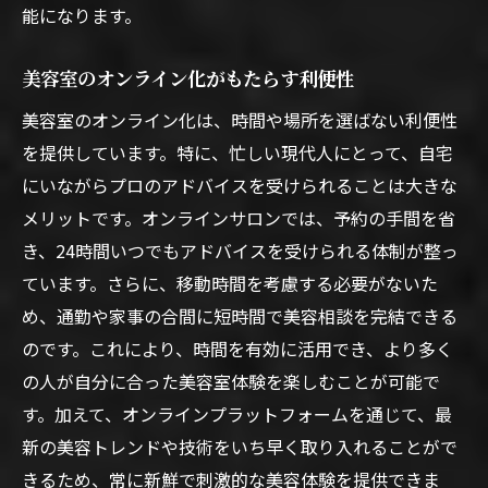
能になります。
忙しい日々でも実現可能な美容法
オンラインサロンでの時間管理術
美容室のオンライン化がもたらす利便性
日常に取り入れる美容室のサポート
美容室のオンライン化は、時間や場所を選ばない利便性
効率よく美容ケアを行うコツ
を提供しています。特に、忙しい現代人にとって、自宅
美容室のオンライン化で得られる時間の価
にいながらプロのアドバイスを受けられることは大きな
値
メリットです。オンラインサロンでは、予約の手間を省
日常生活に溶け込むオンライン美容サービ
き、24時間いつでもアドバイスを受けられる体制が整っ
ス
ています。さらに、移動時間を考慮する必要がないた
美容室のオンラインサロンで叶える美しさとそ
め、通勤や家事の合間に短時間で美容相談を完結できる
の未来
のです。これにより、時間を有効に活用でき、より多く
未来の美容室体験とは
の人が自分に合った美容室体験を楽しむことが可能で
オンラインサロンがもたらす新たな美しさ
す。加えて、オンラインプラットフォームを通じて、最
新の美容トレンドや技術をいち早く取り入れることがで
美容室の未来を見据えたオンラインサービ
きるため、常に新鮮で刺激的な美容体験を提供できま
ス