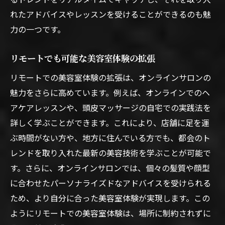
能性
れたアドバイスやレッスンを受けることができるのも魅
個別対応が可能なオンラインサロンの魅力
力の一つです。
カスタマイズされた美容体験の提供
リモートでも可能な美容室体験の拡張
プロの手によるパーソナライズドサービス
オンラインで実現する個別ニーズへの対応
リモートでの美容室体験の拡張は、オンラインサロンの
魅力をさらに高めています。例えば、オンラインでのヘ
美容室の新しい可能性を探る
アケアレッスンや、頭皮マッサージの自宅での実践法を
美容室のパーソナライズドサービスの未来
詳しく学ぶことができます。これにより、店舗に足を運
美容室の知識を活かしたオンラインサロンの魅
ぶ時間がない方や、地方に住んでいる方でも、都会のト
力的な提案
レンドを取り入れた最新の美容技術を学ぶことが可能で
プロの知識を活かしたオンラインアドバイ
す。さらに、オンラインサロンでは、個々の髪質や顔型
ス
に合わせたパーソナライズドなアドバイスを受けられる
美容室の豊富なノウハウをオンラインで
ため、より自分に合った美容室体験が実現します。この
専門的な提案で美を追求
ようにリモートでの美容室体験は、場所に制約されずに
美容室の専門知識を家庭で活かす