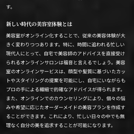
す。
未来へ向けた美容室の新たな一歩
オンラインで叶える持続可能な美しさ
新しい時代の美容室体験とは
未来を切り開くオンライン美容室の可能性
美容室がオンライン化することで、従来の美容体験が大
プロのアドバイスを自宅で美容室オンラインサ
きく変わりつつあります。特に、時間に追われる忙しい
ロンの活用法
現代人にとって、自宅で美容師のアドバイスを直接受け
自宅でプロの美容アドバイスを受ける方法
られるオンラインサロンは福音と言えるでしょう。美容
オンラインでのプロフェッショナルなケア
室のオンラインサービスは、顔型や髪質に基づいたカッ
美容室の専門家からのアドバイス活用術
トやスタイリングの提案を可能にし、自宅にいながらも
オンラインサロンでの自己ケアの実現
プロの手による繊細で的確なアドバイスが得られます。
また、オンラインでのカウンセリングにより、個々の悩
美容室オンラインサービスの実践的な活用
みや希望に応じたオーダーメイドの美容プランを作成す
法
ることができます。これにより、忙しい日々の中でも無
日常で活かすプロの美容知識
理なく自分の美を追求することが可能になります。