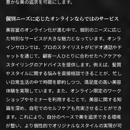
豊かな美の追求を可能にします。
オンラインサロンでの魅力的な美容提案
個別ニーズに応じたオンラインならではのサービス
美容室の知識を応用する方法
美容室のオンライン化が進む中で、個別のニーズに応じ
快適に美を追求美容室のオンラインサロンを活
た特別なサービスが大きな魅力となっています。オンラ
用する方法
インサロンでは、プロのスタイリストがビデオ通話やチ
オンラインサロンでの快適な美容体験
ャットを通じて、顧客一人ひとりに合わせたヘアケアや
自宅でも快適に美を追求する方法
スタイリングのアドバイスを提供します。例えば、髪質
美容室オンラインサービスの活用法
やスタイルに関する悩みを直接相談できることが、忙し
プロの指導を受けながら自宅で美を追求
い日常生活の中で時間を節約しつつ、満足度の高い美容
オンラインでの美容体験の充実化
体験を実現しています。また、オンライン限定のワーク
美容室のオンラインプラットフォームの活
ショップやセミナーを利用することで、美容に関する知
用
識を深め、自宅でのセルフケアも充実させることができ
忙しい日常に寄り添う美容室オンラインサロン
ます。これにより、自分のペースで美を追求できる環境
の活用術
が整い、より個性的でオリジナルなスタイルの実現が可