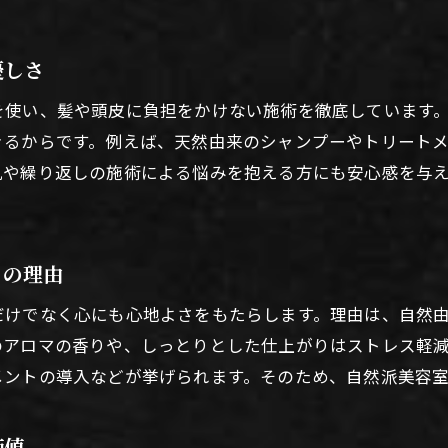
美容室のオーガニック施術が髪に与える効果
自然派美容室で体験できる髪本来の美しさ
優しさ
美容室選びで重視したいオーガニックの魅力
を使い、髪や頭皮に負担をかけない施術を徹底しています
オーガニック施術が髪と頭皮に優しい理由
きるからです。例えば、天然由来のシャンプーやトリート
美容室で叶うオーガニック体験の流れと特徴
肌や繰り返しの施術による悩みを抱える方にも安心感を与
美容室で実感する自然派施術の安心感とは
自然派美容室なら敏感肌にも安心できる理由
敏感肌に優しい美容室選びのポイント解説
さの理由
自然派美容室が敏感肌に選ばれる理由とは
だけでなく心にも心地よさをもたらします。理由は、自然
美容室で刺激を抑える施術の工夫と配慮
のアロマの香りや、しっとりとした仕上がりはストレス軽
自然由来成分の美容室が敏感肌に最適な訳
メントの導入などが挙げられます。そのため、自然派美容
美容室のオーガニック施術で肌トラブル予防
価値
敏感肌の方にお勧めしたい美容室の選択基準