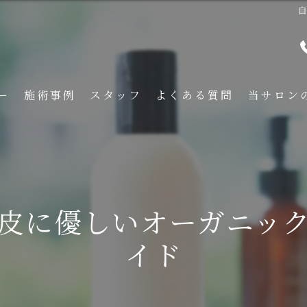
ー
施術事例
スタッフ
よくある質問
当サロン
メンズ
くせ毛
フェード
皮に優しいオーガニッ
イメチェン
イド
刈り上げ