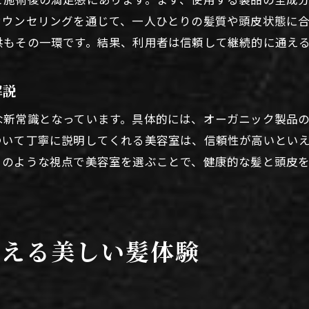
美容室で実感できる自然派カラーの効果とは
カウンセリングを通じて、一人ひとりの髪質や頭皮状態に
自然派カラーが美容室で選ばれる新定番理由
供もその一環です。結果、利用者は信頼して継続的に通え
美容室で失敗しないための安心ポイント
美容室選びで失敗しないための注意点解説
解説
自然派美容室で安心して通うための工夫
な新常識となっています。具体的には、オーガニック製品
美容室で後悔しないためのチェックリスト
ついて丁寧に説明してくれる美容室は、信頼性が高いとい
信頼できる美容室の見極めポイントとは
このような視点で美容室を選ぶことで、健康的な髪と頭皮
美容室で言ってはいけない言葉への配慮
評判の良い美容室選びに役立つポイント紹介
健康志向の方におすすめの美容室活用法
叶える美しい髪体験
健康志向な方に適した美容室選びの秘訣
自然派美容室で叶える健康的な美髪ケア術
美容室で実践する髪と頭皮の健康管理方法