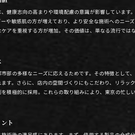
リラックス空間で癒される自然派美容室選び
は、健康志向の高まりや環境配慮の意識が影響しています
美容室で味わう自然派の癒し空間の特徴
ギーや敏感肌の方が増えており、より安全な施術へのニーズ
なケアを重視する方が増加。その価値は、単なる流行では
リラックスできる美容室の雰囲気づくりとは
自然派美容室が提供する心地よい時間とは
美容室選びで重視したい癒しのポイント
は
リラックス重視の美容室で得られる満足感
自然派美容室で過ごす至福の癒し体験紹介
都市部の多様なニーズに応えるためです。その特徴として
れます。さらに、店内の空間づくりにもこだわり、リラッ
自然派カラーの特徴とメリットを徹底解説
剤を積極的に採用。これらの取り組みにより、東京の忙し
美容室の自然派カラーが支持される理由
自然派カラーの特徴と髪への優しさを解説
美容室で人気のオーガニックカラーとは何か
イント
自然派カラーのメリットと施術の流れ紹介
と施術後の満足感にあります。まず、使用する製品の全成