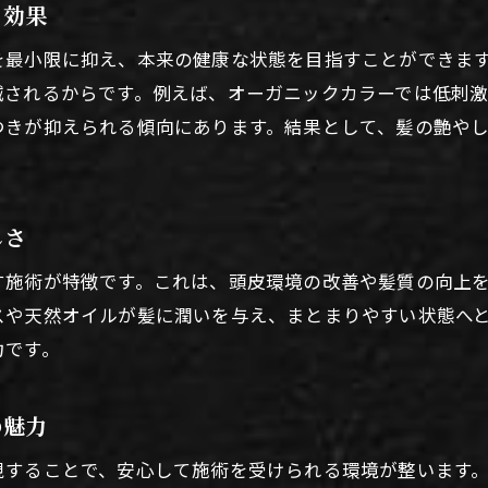
オーガニック重視の美容室活用のポイント
る効果
美容室で取り入れたい健康志向の習慣とは
を最小限に抑え、本来の健康な状態を目指すことができま
健康的な美髪を目指す美容室活用アイデア
減されるからです。例えば、オーガニックカラーでは低刺
つきが抑えられる傾向にあります。結果として、髪の艶や
自分に合う自然派美容室の見極め方ガイド
自分にぴったりの美容室を見極める方法
自然派美容室の選び方と事前チェック項目
しさ
美容室選びで重視すべきポイントを解説
口コミや評判を活かした美容室の探し方
す施術が特徴です。これは、頭皮環境の改善や髪質の向上
スや天然オイルが髪に潤いを与え、まとまりやすい状態へ
美容師に嫌われる客の特徴と対策ポイント
力です。
理想の美容室を見つけるための最終ガイド
の魅力
視することで、安心して施術を受けられる環境が整います