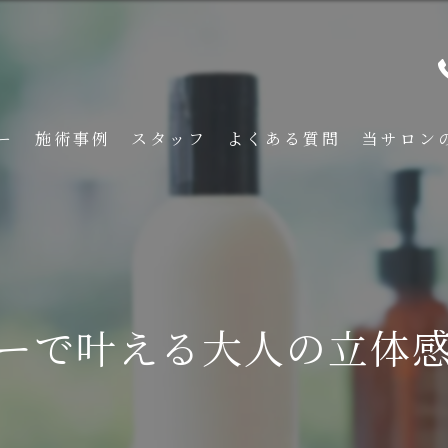
ー
施術事例
スタッフ
よくある質問
当サロン
メンズ
くせ毛
フェード
ーで叶える大人の立体
イメチェン
刈り上げ