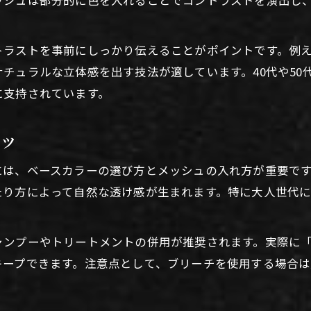
トリートメント併用美容室メッシュ体験
髪質診断で選ぶ傷みにくいメッシュカラー
トラストを事前にしっかり伝えることがポイントです。例
美容室ならではの髪を守るメッシュ技法
チュラルな立体感を出す技法が適しています。40代や50
に支持されています。
アッシュや明るい色味で魅せる旬のヘアカラー
美容室で叶うアッシュ系メッシュの魅力
コツ
大人女性に映える明るいメッシュカラー法
透明感を増す美容室アッシュメッシュ体験
には、ベースカラーの選び方とメッシュの入れ方が重要で
たり方によって自然な透け感が生まれます。特に大人世代
派手すぎない旬色メッシュの選び方ガイド
美容室メッシュで見せる軽やかトレンド
ブリーチの有無で変わるメッシュの持ち味
ャンプーやトリートメントの併用が推奨されます。実際に
キープできます。注意点として、ブリーチを使用する場合
美容室で選ぶブリーチありなしメッシュ法
。
ダメージを抑えるノンブリーチメッシュ術