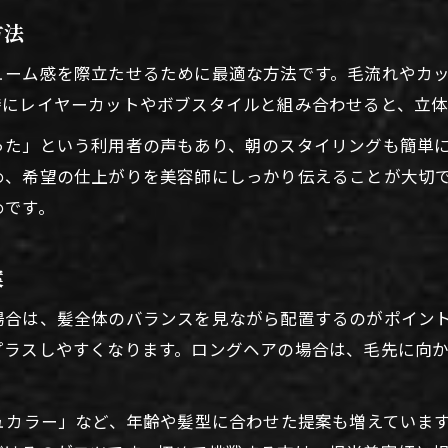
美容室メッシュの色持ち比較と選び方
方法
髪質に合わせたブリーチメッシュの提案
ューム感を際立たせるために最適な方法です。毛流れやカ
ブリーチ有無で違う立体感の演出ポイント
特にレイヤーカットやボブスタイルと組み合わせると、立
った」という利用者の声もあり、朝のスタイリングも簡単
め、希望の仕上がりを美容師にしっかり伝えることが大切
めです。
案
場合は、髪全体のバランスを見ながら配置するのがポイン
プラスしやすくなります。ロングヘアの場合は、毛先に向
ュカラー」など、年齢や髪型に合わせた提案も増えていま