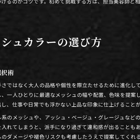
づけるのがコツです。初めて挑戦する方は、担当美容師と
。
ッシュカラーの選び方
選択術
手さではなく大人の品格や個性を際立たせるために進化し
し、一人ひとりに最適なメッシュの幅や配置、色味を提案
出し、仕事や日常でも浮かない上品な印象に仕上げること
ル系のメッシュや、アッシュ・ベージュ・グレージュなど
を入れてしまうと、派手になり過ぎて違和感が出ることも
へのダメージや褪色リスクも考慮したうえで提案してくれ