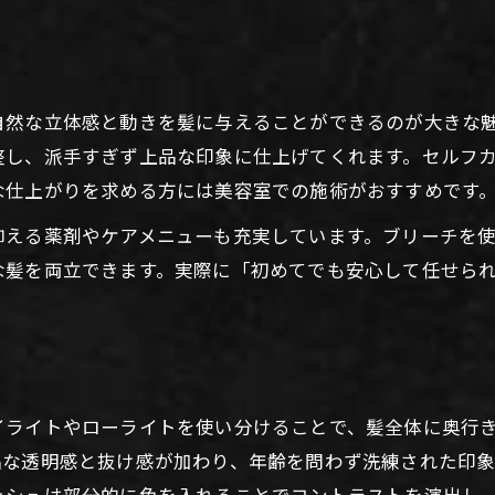
品よく仕上がるメッシュヘアカラーの選び方
美容室で相談したいメッシュの色味ポイント
40代50代向けメッシュカラー選びの極意
自然な立体感と動きを髪に与えることができるのが大きな
美容室メッシュで理想の大人髪を実現する
整し、派手すぎず上品な印象に仕上げてくれます。セルフ
ハイライトとメッシュの違い徹底解説
な仕上がりを求める方には美容室での施術がおすすめです
美容室発メッシュとハイライトの違い比較
抑える薬剤やケアメニューも充実しています。ブリーチを
メッシュとハイライト印象の差を解説
な髪を両立できます。実際に「初めてでも安心して任せら
美容室で分かるメッシュ技法の特徴とは
太さや細さの違いが生む立体感の秘密
大人向けメッシュとハイライトの選び方
髪に優しいメッシュカラーの秘訣とは
イライトやローライトを使い分けることで、髪全体に奥行
美容室で実践する髪に優しいメッシュ術
品な透明感と抜け感が加わり、年齢を問わず洗練された印
ダメージを抑えるメッシュヘアカラー方法
ッシュは部分的に色を入れることでコントラストを演出し