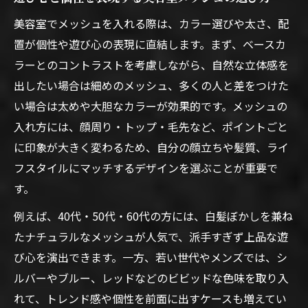
秘訣
美容室でメッシュを入れる際は、カラー選びや太さ、配
ダメージを最小限に抑える美容室メッシュ
置が個性や遊び心の表現に直結します。まず、ベースカ
対策
ラーとのコントラストを考慮しながら、自然な立体感を
美容室メッシュで健康的に遊び心を楽しむ
出したい場合は細めのメッシュ、多くの人と差をつけた
方法
い場合は太めや大胆なカラーが効果的です。メッシュの
メッシュとハイライトの違いを徹底解説
入れ方には、顔周り・トップ・毛先など、ポイントごと
美容室メッシュとハイライトの特徴を比較
に印象が大きく変わるため、自分の顔立ちや髪質、ライ
美容室メッシュとハイライトの違いを知る
フスタイルにマッチするデザインを選ぶことが重要で
す。
仕上がりの違いを美容室メッシュで体感
美容室メッシュとハイライトの使い分け術
例えば、40代・50代・60代の方には、白髪ぼかしを兼ね
自分に合うのは美容室メッシュかハイライ
たナチュラルなメッシュが人気で、派手すぎず上品な遊
トか
び心を演出できます。一方、若い世代やメンズでは、シ
ルバーやブルー、レッドなどのビビッドな色味を取り入
れて、トレンド感や個性を前面に出すケースも増えてい