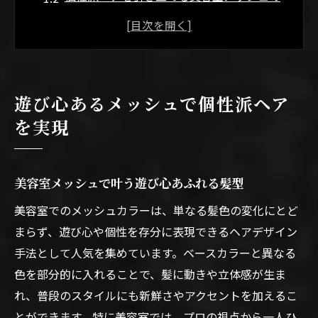
魅力
遊び心と個性を表現する美容室メッシュの
選び方
トレンド感を楽しむ美容室メッシュの活用
遊び心あるメッシュで個性派ヘア
法
を実現
美容室メッシュで周囲と差がつくスタイル
提案
メッシュが際立つ美容室の技術と魅力
美容室メッシュで叶う遊び心あふれる髪型
美容室メッシュ技術で立体感を演出する工
美容室でのメッシュカラーは、単なる髪色の変化にとど
夫
まらず、遊び心や個性を存分に表現できるヘアデザイン
繊細な美容室メッシュで動きを生み出す方
手法として人気を集めています。ベースカラーと異なる
法
色を部分的に入れることで、髪に動きや立体感が生ま
美容室メッシュが叶える透明感と遊び心の
れ、普段のスタイルにも新鮮さやアクセントを加えるこ
両立
とができます。特に美容室では、プロの視点から一人ひ