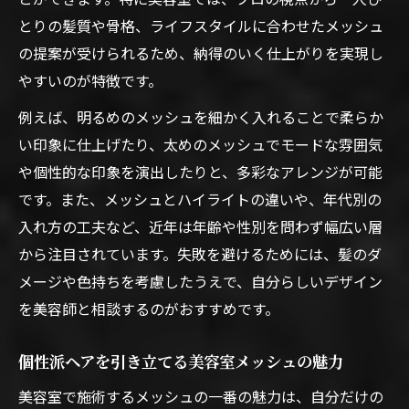
とりの髪質や骨格、ライフスタイルに合わせたメッシュ
個性を際立たせる美容室メッシュのプロ技
の提案が受けられるため、納得のいく仕上がりを実現し
美容室メッシュならではの上質な仕上がり
やすいのが特徴です。
体験
似合うメッシュ選びは美容室で相談を
例えば、明るめのメッシュを細かく入れることで柔らか
い印象に仕上げたり、太めのメッシュでモードな雰囲気
美容室メッシュで自分に合うカラーを見つ
や個性的な印象を演出したりと、多彩なアレンジが可能
ける
です。また、メッシュとハイライトの違いや、年代別の
美容室メッシュの相談で個性を最大限に引
入れ方の工夫など、近年は年齢や性別を問わず幅広い層
き出す
から注目されています。失敗を避けるためには、髪のダ
似合う美容室メッシュ選びのポイントと注
メージや色持ちを考慮したうえで、自分らしいデザイン
意点
を美容師と相談するのがおすすめです。
美容室メッシュで骨格や髪質に合う提案を
受ける
個性派ヘアを引き立てる美容室メッシュの魅力
納得の美容室メッシュを選ぶための相談術
美容室で施術するメッシュの一番の魅力は、自分だけの