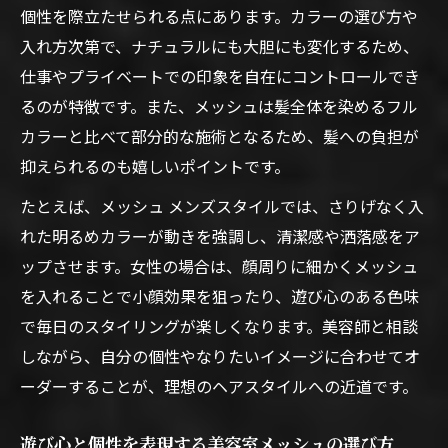
立体感を生み出すメッシュの入れ方
個性を際立たせられる点にあります。カラーの選び方や
美容室メッシュで立体感を強調する入れ方
入れ方次第で、ナチュラルにも大胆にも変化するため、
のコツ
仕事やプライベートでの印象を自在にコントロールでき
動きを出す美容室メッシュの入れ方実例
るのが特徴です。また、メッシュは髪全体を染めるフル
美容室メッシュの入れ方で遊び心を演出す
カラーと比べて部分的な施術となるため、髪への負担が
る方法
抑えられるのも嬉しいポイントです。
印象を変える美容室メッシュの配置と幅の
たとえば、メッシュ メンズスタイルでは、さりげなく入
工夫
れた明るめカラーが動きを強調し、清潔感や洒落感をア
美容室メッシュで髪にメリハリをつける技
ップさせます。女性の場合は、顔周りに細かくメッシュ
を入れることで小顔効果を狙ったり、遊び心のある色味
メッシュでもダメージを減らす秘訣とは
で毎日のスタイリングが楽しくなります。美容師と相談
美容室メッシュでダメージを抑えるケア方
しながら、自分の個性やなりたいイメージに合わせてオ
法
ーダーすることが、理想のヘアスタイルへの近道です。
髪に優しい美容室メッシュの施術ポイント
美容室メッシュ後のダメージケアと持続の
遊び心と個性を表現する美容室メッシュの選び方