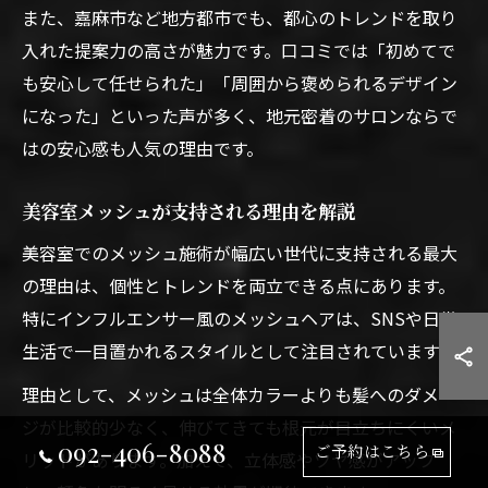
また、嘉麻市など地方都市でも、都心のトレンドを取り
入れた提案力の高さが魅力です。口コミでは「初めてで
も安心して任せられた」「周囲から褒められるデザイン
になった」といった声が多く、地元密着のサロンならで
はの安心感も人気の理由です。
美容室メッシュが支持される理由を解説
美容室でのメッシュ施術が幅広い世代に支持される最大
の理由は、個性とトレンドを両立できる点にあります。
特にインフルエンサー風のメッシュヘアは、SNSや日常
生活で一目置かれるスタイルとして注目されています。
理由として、メッシュは全体カラーよりも髪へのダメー
ジが比較的少なく、伸びてきても根元が目立ちにくいメ
092-406-8088
ご予約はこちら
リットがあります。加えて、立体感やツヤ感がアップ