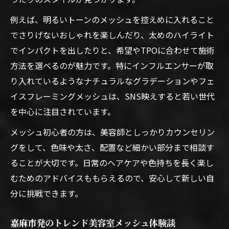
び方
例えば、明るいトーンのメッシュを控えめに入れること
インフルエンサーが注目する美容室メッシ
でさりげないおしゃれを楽しんだり、太めのハイライト
ュの秘密
でインパクトを出したりと、希望やTPOに合わせて施術
福岡市中央区で叶うメッシュの魅力体験
方法を選べるのが魅力です。特にインフルエンサーが取
り入れているようなナチュラルなグラデーションやフェ
美容室メッシュで福岡市中央区ならではの
イスフレーミングメッシュは、SNS映えすると若い世代
体験を
を中心に注目されています。
話題の美容室メッシュが魅せる旬のデザイ
ン
メッシュ初心者の方は、美容師としっかりカウンセリン
グをして、色味や太さ、配置など細かい部分まで相談す
福岡市中央区発の美容室メッシュ成功例
ることが大切です。日常のヘアケアや色持ちを長く楽し
美容室メッシュが支持される理由を深掘り
むためのアドバイスももらえるので、安心して新しい自
美容室メッシュで叶う特別な変身ストーリ
分に挑戦できます。
ー
流行を先取りしたメッシュでインスタ映えも実
嘉麻市発のトレンド美容室メッシュ体験談