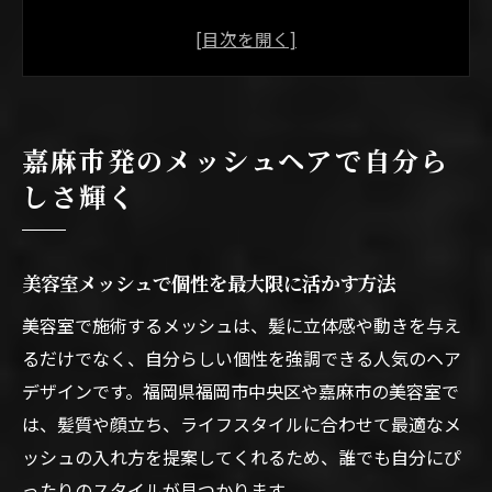
嘉麻市発のトレンド美容室メッシュ体験談
インフルエンサー風メッシュで新しい自分
に出会う
美容室メッシュが叶える地元らしさとおし
嘉麻市発のメッシュヘアで自分ら
ゃれ心
しさ輝く
福岡県で注目の美容室メッシュ技術とは
インフルエンサー風に近づく美容室の最新提案
美容室メッシュで叶えるインフルエンサー
美容室メッシュで個性を最大限に活かす方法
風ヘア
美容室で施術するメッシュは、髪に立体感や動きを与え
トレンド先取りの美容室メッシュ提案ポイ
るだけでなく、自分らしい個性を強調できる人気のヘア
ント
デザインです。福岡県福岡市中央区や嘉麻市の美容室で
美容室メッシュで自分らしさを演出するコ
は、髪質や顔立ち、ライフスタイルに合わせて最適なメ
ツ
ッシュの入れ方を提案してくれるため、誰でも自分にぴ
ったりのスタイルが見つかります。
福岡で人気の美容室メッシュスタイルの選