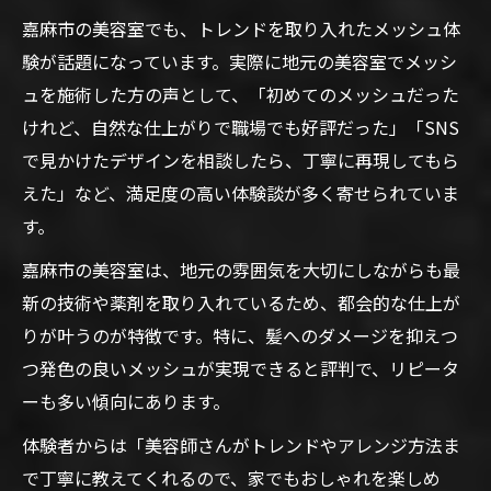
現
嘉麻市の美容室でも、トレンドを取り入れたメッシュ体
美容室メッシュでインスタ映えヘアを手に
験が話題になっています。実際に地元の美容室でメッシ
入れる
ュを施術した方の声として、「初めてのメッシュだった
トレンド感溢れる美容室メッシュの魅力と
けれど、自然な仕上がりで職場でも好評だった」「SNS
は
で見かけたデザインを相談したら、丁寧に再現してもら
インフルエンサー風美容室メッシュの撮影
えた」など、満足度の高い体験談が多く寄せられていま
ポイント
す。
美容室メッシュでフォロワーが増える理由
嘉麻市の美容室は、地元の雰囲気を大切にしながらも最
美容室メッシュで実現するおしゃれなSNS
新の技術や薬剤を取り入れているため、都会的な仕上が
投稿術
りが叶うのが特徴です。特に、髪へのダメージを抑えつ
地元で話題の美容室が提案する旬のメッシュ術
つ発色の良いメッシュが実現できると評判で、リピータ
美容室メッシュの最新テクニックをチェッ
ーも多い傾向にあります。
ク
体験者からは「美容師さんがトレンドやアレンジ方法ま
地元で人気の美容室メッシュ施術の特徴
で丁寧に教えてくれるので、家でもおしゃれを楽しめ