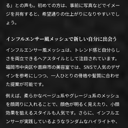
美容室メッシュが支持される理由を解説
る」との声も。初めての方は、事前に写真などでイメー
旬の美容室メッシュで自信を手に入れる方
ジを共有すると、希望通りの仕上がりになりやすいでし
法
ょう。
美容室メッシュ×トレンドカラーの相性と
インフルエンサー風メッシュで新しい自分に出会う
は
メッシュで発見するあなたらしい新しいおしゃ
インフルエンサー風メッシュは、トレンド感と自分らし
れ
さを両立できるヘアスタイルとして注目されています。
福岡市中央区や嘉麻市の美容室では、SNSで人気のデザ
美容室メッシュで自分らしいおしゃれを追
インを参考にしつつ、一人ひとりの骨格や髪質に合わせ
求する
た提案が可能です。
美容室メッシュが生み出す新しいスタイル
提案
例えば、柔らかなベージュ系やグレージュ系のメッシュ
を顔周りに入れることで、顔色が明るく見えたり、小顔
自分に似合う美容室メッシュの選び方とポ
効果を狙えるスタイルも人気です。さらに、インフルエ
イント
ンサーが実践しているようなランダムなハイライトや、
美容室メッシュで変わる毎日のヘアアレン