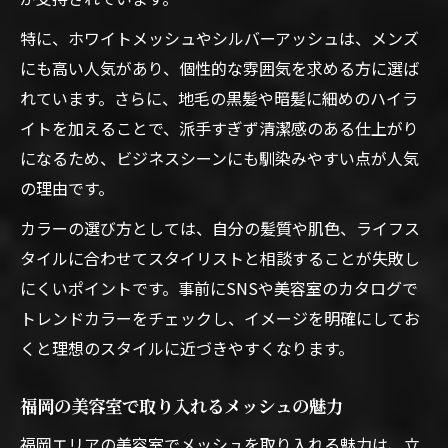
由
特に、ホワイトメッシュやシルバーアッシュは、メンズ
美容室メッシュで叶える洗練ホワイトカラ
にも高い人気があり、個性的な雰囲気を求める方に選ば
ー
れています。さらに、地毛の黒髪や暗髪に細めのハイラ
メンズ必見のホワイトメッシュ美容室傾向
イトを加えることで、派手すぎず清潔感のある仕上がり
福岡美容室で人気のホワイトメッシュ術
になるため、ビジネスシーンにも馴染みやすい点が人気
美容室メッシュと相性が良いホワイト系提
の理由です。
案
カラーの選び方としては、自分の髪質や肌色、ライフス
福岡で話題のメッシュと人気カラーの魅力
タイルに合わせてスタイリストと相談することが失敗し
福岡美容室メッシュと人気カラーの相乗効
にくいポイントです。事前にSNSや美容室のカタログで
果
トレンドカラーをチェックし、イメージを明確にしてお
メッシュと人気カラーで叶う垢抜けスタイ
くと理想のスタイルに近づきやすくなります。
ル
美容室メッシュの人気カラー選び最新傾向
福岡の美容室で取り入れるメッシュの魅力
話題の美容室メッシュ体験で差をつける方
福岡エリアの美容室でメッシュを取り入れる魅力は、立