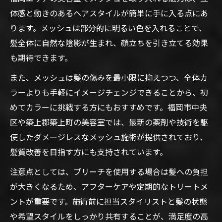
法
体感と動きのあるヘアスタイルが簡単に手に入る点にあ
福岡の美容室で人気カラーとメッシュの融
ります。メッシュは部分的に明るい色を入れることで、
合
髪全体に自然な陰影が生まれ、顔立ちを引き立てる効果
も期待できます。
髪質や雰囲気に合う美容室メッシュ提案法
髪質に合わせた美容室メッシュ提案ポイン
また、メッシュは髪の傷みを最小限に抑えつつ、全体カ
ト
ラーよりも手軽にイメージチェンジできることから、初
雰囲気別のおすすめ美容室メッシュスタイ
めてカラーに挑戦する方にもおすすめです。福岡市中央
ル
区や築上郡築上町の美容室では、最新の薬剤や技術を駆
使したダメージレスなメッシュ施術が提供されており、
美容室メッシュで似合う髪型の見つけ方解
髪質改善を目指す方にも支持されています。
説
福岡で叶える自分らしいメッシュデザイン
注意点としては、ブリーチを使用する場合は髪への負担
法
が大きくなるため、アフターケアや定期的なトリートメ
ントが重要です。施術前に担当スタイリストと髪の状態
美容室メッシュ×髪質改善の組み合わせ術
や希望スタイルをしっかり共有することが、満足度の高
理想スタイルへの近道は美容室のメッシュ選び