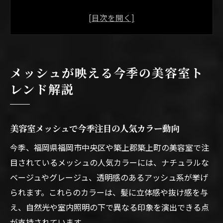
福岡の美容室で取り入れるメッシュの魅力
メンズも満足のメッシュ最新トレンドまと
め
メッシュと福岡人気カラーの組み合わせ例
メッシュが映える今季の美容室ト
美容室メッシュ技術と話題の施術ポイント
レンド解説
立体感を叶える福岡の美容室メッシュ術
福岡美容室の立体感メッシュが人気の理由
美容室メッシュで今季注目の人気カラー動向
メッシュ施術で叶える自然な立体感とは
美容室メッシュで髪質に合う立体カラー術
今季、福岡県福岡市中央区や築上郡築上町の美容室で注
目されているメッシュの人気カラーには、ナチュラルな
メンズ向け福岡の立体感メッシュ体験談
ベージュやグレージュ、透明感のあるアッシュ系が挙げ
福岡で話題の美容室メッシュ技術徹底解説
られます。これらのカラーは、髪に立体感や抜け感を与
メンズ注目のホワイトメッシュ人気上昇中
え、自然光や室内照明の下で異なる印象を演出できる点
ホワイトメッシュが福岡メンズに人気の理
が支持されています。