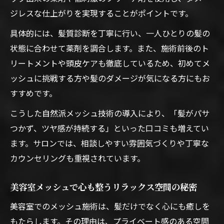
ジレスな仕上がりを実現することがポイントです。
美容室メッシュで得る上質なツヤ髪の仕上
がり体験
具体的には、髪質診断を丁寧に行い、一人ひとりの髪の
丁寧なカウンセリングで叶うメッシュの魅力
状態に合わせて薬剤を調合します。また、施術前後のト
リートメントや頭皮ケアも徹底しているため、初めてメ
美容室メッシュに最適なカウンセリングの
ッシュに挑戦する方や髪のダメージが気になる方にもお
重要性
すすめです。
美容室メッシュ施術前の丁寧な相談が生む
安心感
こうした自然派メッシュ技術の導入により、「髪がパサ
みやこ町美容室のカウンセリングで理想の
つかず、ツヤ感が持続する」といった口コミも増えてい
メッシュ
ます。サロンでは、相談しやすい雰囲気づくりや丁寧な
カウンセリングも重視されています。
美容室メッシュで叶うオーダーメイド施術
の魅力
美容室メッシュで心も整うリラックス空間の秘密
美容室メッシュの相談で信頼関係を築くポ
美容室でのメッシュ施術は、髪だけでなく心にも癒しを
イント
もたらします。その理由は、プライベート感のある空間
心も髪も癒されるプライベート空間で新発見