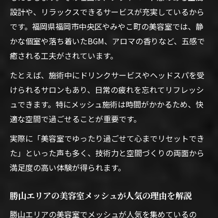
設計や、リラックスできるサービスが充実しているから
美容室メッシュで味わうプライベート癒し
です。福岡県福岡市中央区やみやこ町の美容室では、静
空間の魅力
かな個室や落ち着いたBGM、アロマの香りなど、五感で
美容室メッシュが叶える心地よいサロン体
癒される工夫がされています。
験を解説
たとえば、施術中にドリンクサービスやヘッドスパを受
みやこ町美容室で発見できる新しいメッシ
けられるサロンもあり、日常の疲れを忘れてリフレッシ
ュの楽しみ方
ュできます。特にメッシュ施術は時間がかかるため、快
美容室メッシュとプライベート空間の相性
適な空間で過ごせることが重要です。
の良さとは
実際に「美容室でゆったり過ごせて心までリセットでき
美容室メッシュ施術で心身ともに癒される
た」といった声も多く、技術力と空間づくりの両面から
理由を紹介
満足度の高い体験が得られます。
メッシュに挑戦するなら知っておきたいポイン
ト
勝山エリアの美容室メッシュが人気の理由を解説
美容室メッシュで失敗しないための基礎知
勝山エリアの美容室でメッシュが人気を集めているの
識まとめ