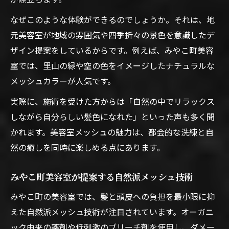
由とは
なぜこのような体験ができるのでしょうか。それは、地
美容室メッシュと髪質改善の両立テクニッ
元美容室が地域の雰囲気や四季折々の景色を意識したデ
クを解説
ザイン提案をしているからです。例えば、みやこ町美容
癖毛やダメージ対策に最適な美容室メッシ
室では、里山の緑や空の色をイメージしたナチュラルな
ュの工夫
メッシュカラーが人気です。
メッシュ施術で得られる立体感とツヤの秘密
実際に、施術を受けた方からは「自然の中でリラックス
美容室メッシュで際立つ立体感とツヤの効
しながら自分らしい髪色になれた」といった声も多く聞
果に注目
かれます。美容室メッシュの魅力は、都会的な洗練と自
美容室メッシュ施術で生まれる自然な光沢
然の癒しを同時に楽しめる点にあります。
の秘密
みやこ町美容室が提案する自然派メッシュ技術
みやこ町美容室のメッシュが叶えるツヤ髪
スタイル
みやこ町の美容室では、髪と頭皮への負担を最小限に抑
美容室メッシュで立体感をアップさせるテ
えた自然派メッシュ技術が注目されています。オーガニ
クニック
ック由来の薬剤や低刺激のブリーチ剤を使用し、ダメー