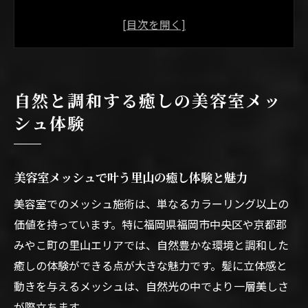
みやこ町美容室が提案する自然派メッシュ
技術
美容室メッシュで心も整うリラックス空間
の秘密
自然と調和する癒しの美容室メッ
勝山エリアの美容室メッシュが人気の理由
シュ体験
を解説
美容室メッシュ施術で得られる癒しの特徴
を紹介
美容室メッシュで叶う里山の癒し体験と魅力
髪質改善とメッシュで理想の自分に近づく方法
美容室でのメッシュ施術は、単なるカラーリング以上の
美容室メッシュと髪質改善で叶える理想の
価値を持っています。特に福岡県福岡市中央区や京都郡
髪型
みやこ町の里山エリアでは、自然豊かな環境と調和した
みやこ町美容室で実感できる髪質改善メッ
癒しの体験ができる点が大きな魅力です。髪に立体感と
シュ術
動きを与えるメッシュは、自然光の中でより一層美しさ
美容室メッシュ施術が髪質を美しく保つ理
が際立ちます。