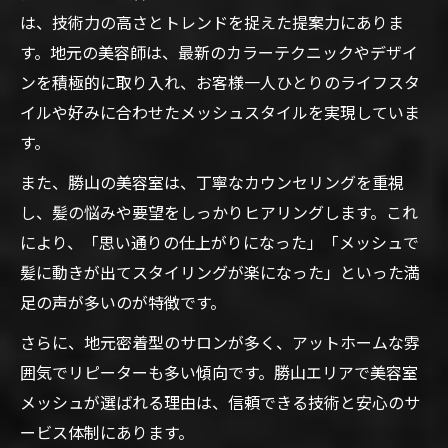
は、技術力の高さとトレンドを捉えた提案力にありま
美容室メッシュ初心者が知るべき施術の流
す。地元の美容師は、最新のカラーテクニックやデザイ
れと注意点
ンを積極的に取り入れ、お客様一人ひとりのライフスタ
みやこ町美容室がおすすめするメッシュの
イルや好みに合わせたメッシュスタイルを実現していま
選び方
す。
美容室メッシュ挑戦前に押さえたい髪質別
また、勝山の美容室は、丁寧なカウンセリングを重視
アドバイス
し、髪の悩みや要望をしっかりヒアリングします。これ
美容室メッシュ施術後のケア方法をわかり
により、「思い通りの仕上がりになった」「メッシュで
やすく解説
髪に動きが出てスタイリングが楽になった」といった満
足の声が多いのが特徴です。
さらに、地元密着型のサロンが多く、アットホームな雰
囲気でリピーターも多い傾向です。勝山エリアで美容室
メッシュが選ばれる理由は、信頼できる技術と安心のサ
ービス体制にあります。