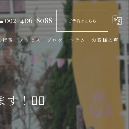
092-406-8088
ご予約はこちら
の特徴
アクセス
ブログ
コラム
お客様の声
🙆‍♂️