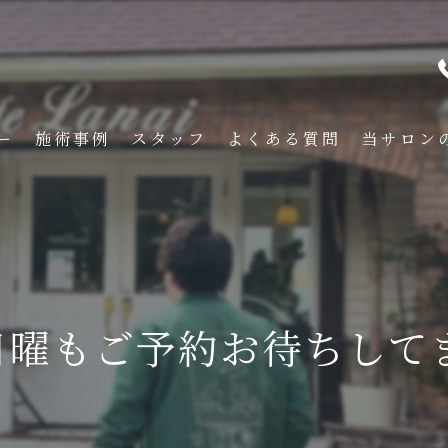
ー
施術事例
スタッフ
よくある質問
当サロン
メンズ
くせ毛
フェード
曜もご予約お待ちしてます！
イメチェン
刈り上げ